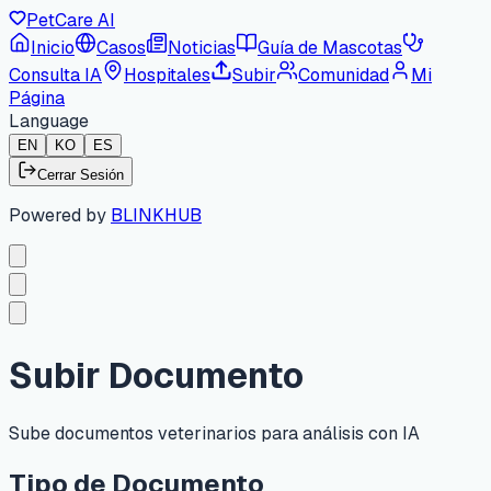
PetCare AI
Inicio
Casos
Noticias
Guía de Mascotas
Consulta IA
Hospitales
Subir
Comunidad
Mi
Página
Language
EN
KO
ES
Cerrar Sesión
Powered by
BLINKHUB
Subir Documento
Sube documentos veterinarios para análisis con IA
Tipo de Documento