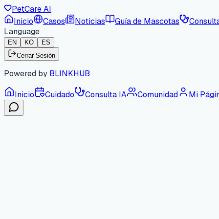
PetCare AI
Inicio
Casos
Noticias
Guía de Mascotas
Consult
Language
EN
KO
ES
Cerrar Sesión
Powered by
BLINKHUB
Inicio
Cuidado
Consulta IA
Comunidad
Mi Pági