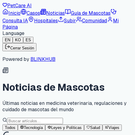
PetCare AI
Inicio
Casos
Noticias
Guía de Mascotas
Consulta IA
Hospitales
Subir
Comunidad
Mi
Página
Language
EN
KO
ES
Cerrar Sesión
Powered by
BLINKHUB
Noticias de Mascotas
Últimas noticias en medicina veterinaria, regulaciones y
cuidado de mascotas del mundo
Todos
Tecnología
Leyes y Políticas
Salud
Viajes