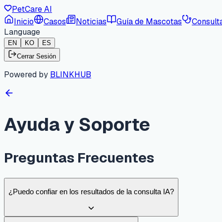
PetCare AI
Inicio
Casos
Noticias
Guía de Mascotas
Consult
Language
EN
KO
ES
Cerrar Sesión
Powered by
BLINKHUB
Ayuda y Soporte
Preguntas Frecuentes
¿Puedo confiar en los resultados de la consulta IA?
¿Cómo cambio la foto de mi mascota?