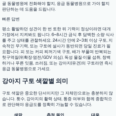
골 동물병원에 전화해야 할지, 응급 동물병원으로 가야 할지
판단하는 데 도움을 드립니다.
빠른 답변
평소 활발하던 성견이 한 번 토한 뒤 기력이 정상이라면 대개
가정에서 지켜봐도 됩니다. 6~8시간 금식 후 담백한 소량 식사
를 주고 상태를 관찰하세요. 24시간 안에 2~3회 이상 구토, 지
속적인 무기력, 또는 구토에 설사가 동반되면 당일 진료가 필
요합니다. 피 또는 커피 찌꺼기색 구토, 배가 부풀며 반복되는
헛구역질(위확장·염전/GDV 의심), 독성 물질·이물 섭취, 창백
하거나 푸른 잇몸, 쓰러짐, 또는 강아지(유견)의 구토라면 즉시
응급 동물병원으로 가세요.
강아지 구토 색깔별 의미
구토 색깔은 중요한 단서이지만 그 자체만으로는 충분하지 않
습니다. 횟수, 강아지의 활력 상태, 통증 여부와 함께 종합적으
로 판단해야 응급도를 정확히 가늠할 수 있습니다.
색깔
추정 원인
대응