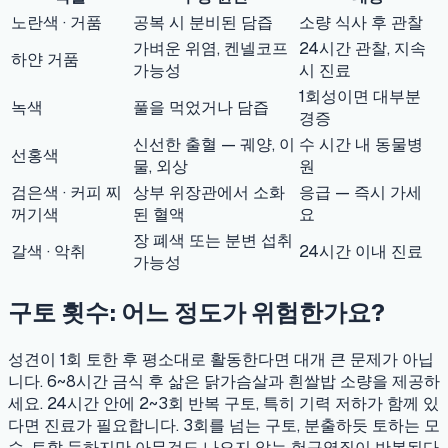
노란색 · 거품
공복 시 분비된 담즙
소량 식사 후 관찰
가벼운 위염, 켄넬코프
24시간 관찰, 지속
하얀 거품
가능성
시 진료
1회성이면 대부분
녹색
풀을 먹었거나 담즙
경증
신선한 출혈 — 궤양, 이
수 시간 내 동물병
선홍색
물, 외상
원
검은색 · 커피 찌
상부 위장관에서 소화
응급 — 즉시 가세
꺼기색
된 혈액
요
장 폐색 또는 분변 섭취
갈색 · 악취
24시간 이내 진료
가능성
구토 횟수: 어느 정도가 위험한가요?
성견이 1회 토한 후 평소대로 활동한다면 대개 큰 문제가 아닙
니다. 6~8시간 금식 후 삶은 닭가슴살과 흰쌀밥 소량을 제공하
세요. 24시간 안에 2~3회 반복 구토, 특히 기력 저하가 함께 있
다면 진료가 필요합니다. 3회를 넘는 구토, 분출하듯 토하는 모
습, 토할 듯하지만 아무것도 나오지 않는 헛구역질이 반복된다