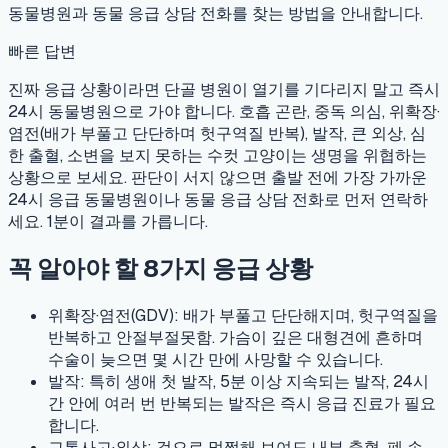
동물병원과 동물 응급 상담 전화를 찾는 방법을 안내합니다.
빠른 답변
진짜 응급 상황이라면 단골 병원이 열기를 기다리지 말고 즉시
24시 동물병원으로 가야 합니다. 호흡 곤란, 중독 의심, 위확장·
염전(배가 부풀고 단단하며 헛구역질 반복), 발작, 큰 외상, 심
한 출혈, 소변을 보지 못하는 수컷 고양이는 생명을 위협하는
상황으로 보세요. 판단이 서지 않으면 출발 전에 가장 가까운
24시 응급 동물병원이나 동물 응급 상담 전화로 먼저 연락하
세요. 1분이 결과를 가릅니다.
꼭 알아야 할 8가지 응급 상황
위확장·염전(GDV):
배가 부풀고 단단해지며, 헛구역질을
반복하고 안절부절못함. 가슴이 깊은 대형견에 흔하며
수술이 늦으면 몇 시간 만에 사망할 수 있습니다.
발작:
특히 생애 첫 발작, 5분 이상 지속되는 발작, 24시
간 안에 여러 번 반복되는 발작은 즉시 응급 진료가 필요
합니다.
교통사고·외상:
겉으로 멀쩡해 보여도 내부 출혈, 폐 손