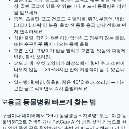
상, 골반 골절이 있을 수 있습니다. 반드시 동물병원 검진
을 받으세요.
중독:
초콜릿, 포도·건포도, 자일리톨, 쥐약, 부동액, 백합
(고양이), 사람 약 복용. 출발 전 동물 응급 상담 전화로 먼
저 연락하세요.
심한 출혈:
강하게 5분 이상 압박해도 멈추지 않는 출혈,
또는 솟구치듯 뿜어 나오는 동맥 출혈.
호흡 곤란:
고양이가 입을 벌리고 호흡함, 잇몸이 파랗게
변함, 질식, 쓰러짐.
요도 폐색:
수컷 고양이가 화장실에서 힘만 주고 소변이
나오지 않음 — 24~48시간 안에 치명적이 될 수 있습니
다.
열사병:
헐떡임, 침흘림, 체온 40°C 초과, 쓰러짐 — 미지
근한 물로 식히면서 즉시 출발하세요.
응급 동물병원 빠르게 찾는 법
구글이나 네이버에서 "24시 동물병원 + 지역명" 또는 "야간 동
물병원"으로 검색하거나 PetCare AI의 병원 찾기 기능으로 현
재 영업 중인 곳을 확인하세요. 출발 전 반드시 전화로 미리 알