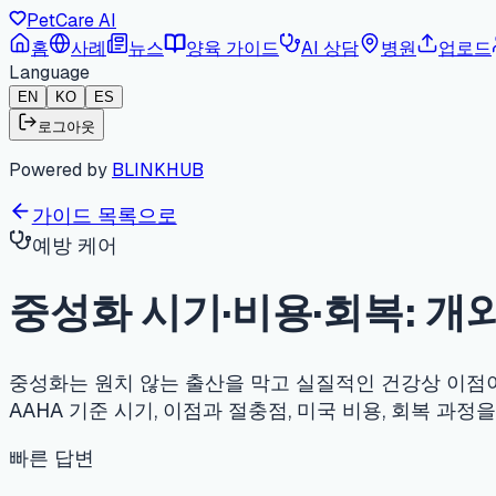
PetCare AI
홈
사례
뉴스
양육 가이드
AI 상담
병원
업로드
Language
EN
KO
ES
로그아웃
Powered by
BLINKHUB
가이드 목록으로
예방 케어
중성화 시기·비용·회복: 개와 고양
중성화는 원치 않는 출산을 막고 실질적인 건강상 이점이 있지만,
AAHA 기준 시기, 이점과 절충점, 미국 비용, 회복 과정을 정
빠른 답변
고양이는 대체로 생후 5개월까지(AAHA 'Fix Felines by 
합니다. 대형·초대형견은 흔히 더 늦게 — 성장 종료 후 약 9~
암컷 중성화는 자궁축농증을 예방하고 유선종양을 크게 낮추며, 수컷