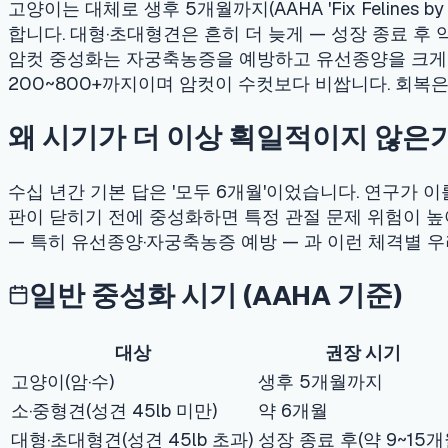
200~800+까지이며 암컷이 수컷보다 비쌉니다. 회복은 활동 제한
왜 시기가 더 이상 획일적이지 않은가
수십 년간 기본 답은 '모두 6개월'이었습니다. 연구가 이를 정
판이 닫히기 전에 중성화하면 특정 관절 문제 위험이 높아진다는 
— 특히 유선종양·자궁축농증 예방 — 과 이런 체격별 우려를 균
일반 중성화 시기 (AAHA 기준)
대상
권장 시기
고양이(암·수)
생후 5개월까지
AAHA
소·중형견(성견 45lb 미만)
약 6개월
첫 
대형·초대형견(성견 45lb 초과)
성장 종료 후(약 9~15개월)
미루
모든 암컷
이상적으로 첫 발정 전
유선종
중성화의 이점
건강:
암컷 중성화는 자궁축농증(생명을 위협하는 자궁 감염)과 난소·