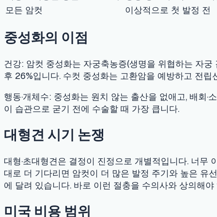
후 26%입니다. 수컷 중성화는 고환암을 예방하고 전립선 문제를
행동·개체수:
중성화는 원치 않는 출산을 없애고, 배회·소변 마킹
이 습관으로 굳기 전에 수술할 때 가장 큽니다.
대형견 시기 논쟁
대형·초대형견은 결정이 진정으로 개별적입니다. 너무 이른 중성
대로 더 기다리면 암컷이 더 많은 발정 주기와 높은 유선종양 위
에 달려 있습니다. 바로 이런 절충을 수의사와 상의해야 하며, 
미국 비용 범위
저비용·비영리 클리닉: USD 50~150
수컷 중성화(일반 병원): USD 150~500
암컷 중성화(일반 병원): USD 200~800+ (대형견은 더 높
부가(수술 전 혈액검사·진통제·넥카라·마이크로칩): USD 40
암컷 중성화는 더 복잡한 복부 수술이라 수컷보다 비싸고, 대형
역 보호소나 동물보호단체에 문의하세요 — 나중에 자궁축농증이