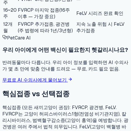
주
16~20
FVRCP 마지막 접종(16주
FeLV 시리즈 완료 확인
주
이후 — 가장 중요)
12개
FVRCP 추가접종, 광견병
지속 노출 위험 시 FeLV
월
(주 법령에 따라 1년/3년형)
추가접종
PetCare AI
우리 아이에게 어떤 백신이 필요한지 헷갈리시나요?
반려동물마다 다릅니다. 우리 아이 정보를 입력하면 AI 수의사
가 몇 초 만에 맞춤 안내를 드려요 — 무료, 카드 필요 없음.
무료로 AI 수의사에게 물어보기
핵심접종 vs 선택접종
핵심접종 (모든 새끼고양이 권장):
FVRCP, 광견병, FeLV.
FVRCP는 고양이 허피스바이러스1형(전염성 비기관지염), 칼
리시바이러스, 범백혈구감소증(고양이 홍역)을 예방합니다. 광
견병은 여러 주에서 법적 의무입니다. FeLV(고양이 백혈병 바