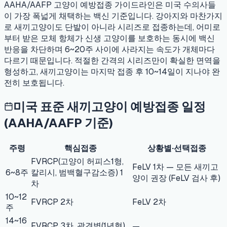
AAHA/AAFP 고양이 예방접종 가이드라인은 미국 수의사들
이 가장 폭넓게 채택하는 백신 기준입니다. 강아지와 마찬가지
로 새끼고양이도 단발이 아니라 시리즈로 접종하는데, 어미로
부터 받은 모체 항체가 신생 고양이를 보호하는 동시에 백신
반응을 차단하며 6~20주 사이에 사라지는 속도가 개체마다
다르기 때문입니다. 적절한 간격의 시리즈만이 확실한 면역을
형성하고, 새끼고양이는 마지막 접종 후 10~14일이 지나야 완
전히 보호됩니다.
미국 표준 새끼고양이 예방접종 일정
(AAHA/AAFP 기준)
주령
핵심접종
상황별·선택접종
FVRCP(고양이 허피스1형,
FeLV 1차 — 모든 새끼고
6~8주
칼리시, 범백혈구감소증) 1
양이 권장 (FeLV 검사 후)
차
10~12
FVRCP 2차
FeLV 2차
주
14~16
FVRCP 3차, 광견병(1년형)
—