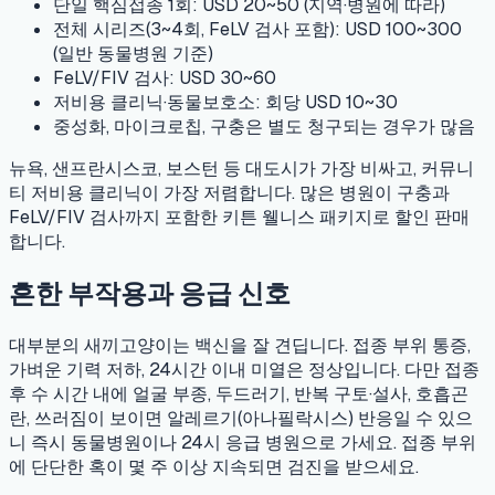
단일 핵심접종 1회: USD 20~50 (지역·병원에 따라)
전체 시리즈(3~4회, FeLV 검사 포함): USD 100~300
(일반 동물병원 기준)
FeLV/FIV 검사: USD 30~60
저비용 클리닉·동물보호소: 회당 USD 10~30
중성화, 마이크로칩, 구충은 별도 청구되는 경우가 많음
뉴욕, 샌프란시스코, 보스턴 등 대도시가 가장 비싸고, 커뮤니
티 저비용 클리닉이 가장 저렴합니다. 많은 병원이 구충과
FeLV/FIV 검사까지 포함한 키튼 웰니스 패키지로 할인 판매
합니다.
흔한 부작용과 응급 신호
대부분의 새끼고양이는 백신을 잘 견딥니다. 접종 부위 통증,
가벼운 기력 저하, 24시간 이내 미열은 정상입니다. 다만 접종
후 수 시간 내에 얼굴 부종, 두드러기, 반복 구토·설사, 호흡곤
란, 쓰러짐이 보이면 알레르기(아나필락시스) 반응일 수 있으
니 즉시 동물병원이나 24시 응급 병원으로 가세요. 접종 부위
에 단단한 혹이 몇 주 이상 지속되면 검진을 받으세요.