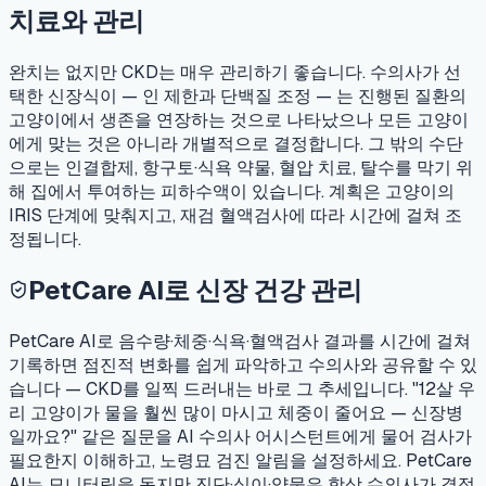
치료와 관리
완치는 없지만 CKD는 매우 관리하기 좋습니다. 수의사가 선
택한 신장식이 — 인 제한과 단백질 조정 — 는 진행된 질환의
고양이에서 생존을 연장하는 것으로 나타났으나 모든 고양이
에게 맞는 것은 아니라 개별적으로 결정합니다. 그 밖의 수단
으로는 인결합제, 항구토·식욕 약물, 혈압 치료, 탈수를 막기 위
해 집에서 투여하는 피하수액이 있습니다. 계획은 고양이의
IRIS 단계에 맞춰지고, 재검 혈액검사에 따라 시간에 걸쳐 조
정됩니다.
PetCare AI로 신장 건강 관리
PetCare AI로 음수량·체중·식욕·혈액검사 결과를 시간에 걸쳐
기록하면 점진적 변화를 쉽게 파악하고 수의사와 공유할 수 있
습니다 — CKD를 일찍 드러내는 바로 그 추세입니다. "12살 우
리 고양이가 물을 훨씬 많이 마시고 체중이 줄어요 — 신장병
일까요?" 같은 질문을 AI 수의사 어시스턴트에게 물어 검사가
필요한지 이해하고, 노령묘 검진 알림을 설정하세요. PetCare
AI는 모니터링을 돕지만 진단·식이·약물은 항상 수의사가 결정