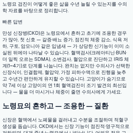
노령묘 검진이 어떻게 좋은 삶을 수년 늘릴 수 있는지를 수의
학 자료를 바탕으로 정리합니다.
빠른 답변
만성 신장병(CKD)은 노령묘에서 흔하고 초기에 조용한 경우
가 많아, 첫 신호 — 갈증·배뇨 증가, 점진적 체중 감소, 식욕 저
하, 구토, 암모니아 같은 입냄새 — 가 상당한 신기능이 이미 소
실된 뒤에야 나타날 수 있습니다. 혈액검사(크레아티닌·BUN·
더 일찍 오르는 SDMA), 소변검사, 혈압으로 진단하고 IRIS 체
계(1~4기)로 단계를 나눕니다. 완치는 없지만 수의사가 선택한
신장식이, 인결합제, 혈압약, 가정 피하수액으로 진행을 늦추
고 수년간 편안하게 유지할 수 있습니다. 고양이가 숨기므로
약 7세 이상 고양이의 연 1회 혈액검진이 조기 발견의 최선입
니다 — 물을 더 마시거나 체중이 줄면 수의사에게 가세요.
노령묘의 흔하고 — 조용한 — 질환
신장은 혈액에서 노폐물을 걸러내고 수분을 조절하며 적혈구
생성을 돕습니다. CKD에서는 신장 기능이 점진적·영구적으로
저하되며, 대개 중년·노령묘에서 나타납니다. 어려운 점은 고