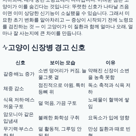
양이가 이를 숨긴다는 것입니다: 뚜렷한 신호가 나타날 즈음
이면 이미 상당한 신기능이 소실됐을 수 있습니다. 그래서 미
묘한 초기 변화를 알아차리고 — 증상이 시작되기 전에 노령묘
를 검진하는 것 — 이 고양이가 이 질환과 함께 얼마나 오래, 얼
마나 잘 사는지에 큰 차이를 만듭니다.
고양이 신장병 경고 신호
신호
보이는 모습
이유
소변 덩어리가 커짐, 늘
약해진 신장이 소변
갈증·배뇨 증가
물그릇 곁
을 농축 못함
점진적으로 야윔, 특히
독소 축적과 식욕 저
체중 감소
등뼈 위
하
식욕 저하·메스
노폐물이 혈액에 쌓
덜 먹음, 가끔 구토
꺼움·구토
임
암모니아 같은
불쾌한 화학성 구취
요독소가 입에 영향
입냄새
무기력·부스스
덜 활동적, 그루밍 안
만성 질환과 때로 빈
한 털
된 털
혈