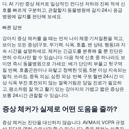
다. AI 기반 증상 체커로 일상적인 컨디션 저하와 진짜 적색 신
호를 빠르게 구분하고, 관찰할지·동물병원에 갈지·24시 응급
병원에 갈지를 판단해 보세요.
빠른 답변
강아지 증상 체커를 쓸 때는 먼저 나이·체중·기저질환을 적고,
보이는 모든 증상(구토, 무기력, 식욕, 호흡, 변 상태, 행동)과 지
속 시간을 설명하세요. 체커는 긴급도를 분류해 줄 뿐 진단은
면허 수의사만 할 수 있습니다. 다음 적색 신호 중 하나라도 보
이면 즉시 동물병원으로 가세요: 배가 단단히 부풀고 헛구역
질 반복, 호흡곤란이나 파랗고 창백한 잇몸, 5분 이상 지속되는
발작, 쓰러짐, 중독 의심, 심한 외상. 반복 구토·혈변·24시간 이
상 식욕 부진·호전되지 않는 절뚝거림은 당일 진료가 필요하
고, 평소처럼 잘 먹고 활기 있는 강아지의 가볍고 짧은 증상은
보통 24시간 관찰할 수 있습니다.
증상 체커가 실제로 어떤 도움을 줄까?
증상 체커는 진단을 대신하지 않습니다. AVMA의 VCPR 규정
상 진단은 면허 수의사만 할 수 있습니다. 좋은 체커는 보호자