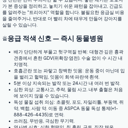
가 본 증상을 정리하고, 놓치기 쉬운 패턴을 잡아내고, 긴급도
를 알려주는 "트리아지" 역할을 합니다. 불필요한 응급실 비용
을 줄여주거나, 반대로 더 빨리 차에 태우게 만들어 강아지를
살릴 수 있습니다.
응급 적색 신호 — 즉시 동물병원
배가 단단하게 부풀고 헛구역질 반복:
대형견·깊은 흉곽
견종에서 흔한 GDV(위확장·염전). 수술 없이 수 시간 내
치명적.
호흡곤란 또는 파랗고 창백한 잇몸:
운동 중이 아닌데 입
을 벌리고 헐떡임, 잇몸이 회색·파란색·흰색.
5분 이상 지속되는 발작 또는 24시간 내 여러 번 발작.
심한 외상:
교통사고, 추락, 물림 사고. 내부 출혈은 처음
에 보이지 않을 수 있습니다.
독성 물질 섭취 의심:
초콜릿, 포도, 자일리톨, 부동액, 쥐
약, 백합, 사람 약. 이동 중 ASPCA 동물 독성 통제(+1-
888-426-4435)로 연락.
쓰러짐, 무반응, 극심한 무기력.
열사병 신호:
심한 헐떡임, 침 흘림, 구토, 직장 체온