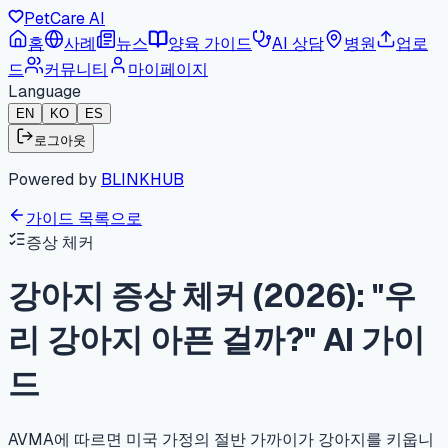
PetCare AI
홈
사례
뉴스
양육 가이드
AI 상담
병원
업로
드
커뮤니티
마이페이지
Language
EN
KO
ES
로그아웃
Powered by
BLINKHUB
가이드 목록으로
증상 체커
강아지 증상 체커 (2026): "우
리 강아지 아픈 걸까?" AI 가이
드
AVMA에 따르면 미국 가정의 절반 가까이가 강아지를 키웁니